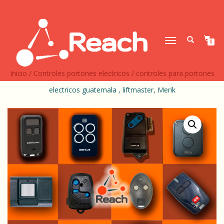
CAMBIAR
0
NAVEGACIÓN
Inicio
/
Controles portones electricos
/ controles para portones
electricos guatemala , liftmaster, Merik