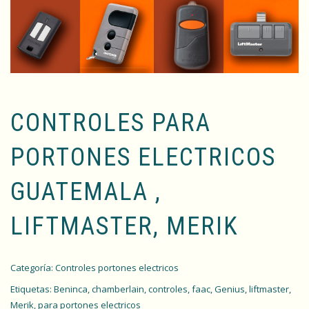
CONTROLES PARA
PORTONES ELECTRICOS
GUATEMALA ,
LIFTMASTER, MERIK
Categoría:
Controles portones electricos
Etiquetas:
Beninca
,
chamberlain
,
controles
,
faac
,
Genius
,
liftmaster
,
Merik
,
para portones electricos