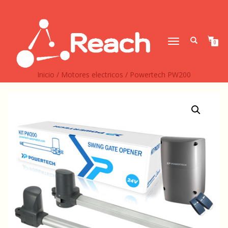
CAMBIAR
0
NAVEGACIÓN
Inicio
/
Motores electricos
/ Powertech PW200