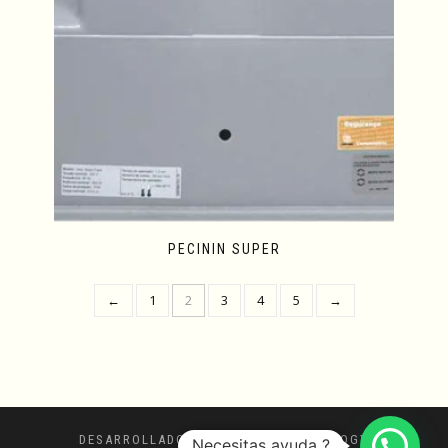
PECININ SUPER
←
1
2
3
4
5
→
DESARROLLADO POR REACH TECHNOLOGY
Necesitas ayuda ?